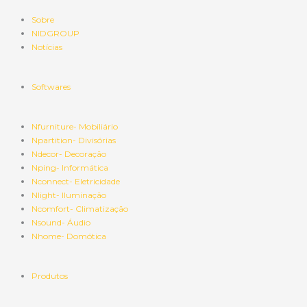
Sobre
NIDGROUP
Notícias
Softwares
Nfurniture- Mobiliário
Npartition- Divisórias
Ndecor- Decoração
Nping- Informática
Nconnect- Eletricidade
Nlight- Iluminação
Ncomfort- Climatização
Nsound- Áudio
Nhome- Domótica
Produtos