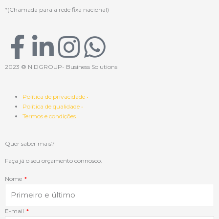
*(Chamada para a rede fixa nacional)
F
L
I
W
a
i
n
h
2023 ® NIDGROUP- Business Solutions
c
n
s
a
Política de privacidade •
Política de qualidade •
e
k
t
t
Termos e condições
b
e
a
s
Quer saber mais?
o
d
g
a
Faça já o seu orçamento connosco.
Nome
o
i
r
p
k
n
a
p
E-mail