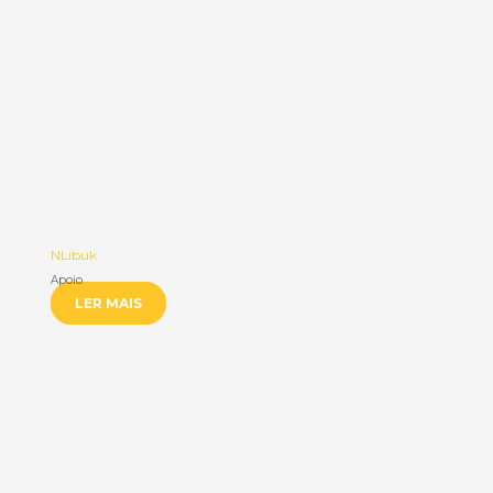
NLibuk
Apoio
LER MAIS