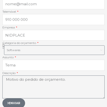
-
-
m
Telemóvel
f
i
Empresa
n
Categoria do orçamento
Assunto
Descrição
ENVIAR