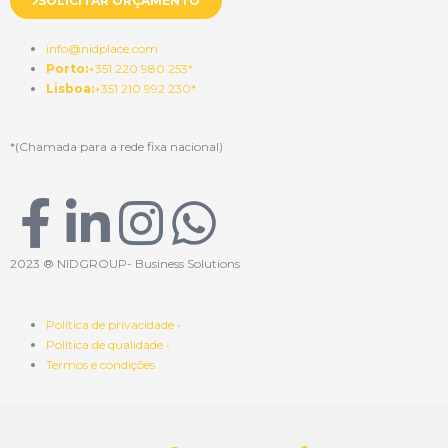
SOLICITAR ORÇAMENTO
info@nidplace.com
Porto:
+351 220 980 253*
Lisboa:
+351 210 992 230*
*(Chamada para a rede fixa nacional)
F
L
I
W
a
i
n
h
2023 ® NIDGROUP- Business Solutions
c
n
s
a
Política de privacidade •
Política de qualidade •
e
k
t
t
Termos e condições
b
e
a
s