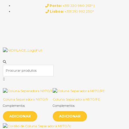
Skip
Porto:
+351 220 980 253* |
to
Lisboa:
+351 210 992 230*
content
Procurar
Coluna Separadora N970/1i
Coluna Separadora N970/FE
Complementos
Complementos
ADICIONAR
ADICIONAR