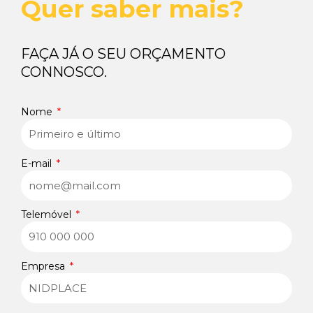
Quer saber mais?
o
d
g
a
o
i
r
p
FAÇA JÁ O SEU ORÇAMENTO
CONNOSCO.
k
n
a
p
-
-
m
Nome
f
i
E-mail
n
Telemóvel
Empresa