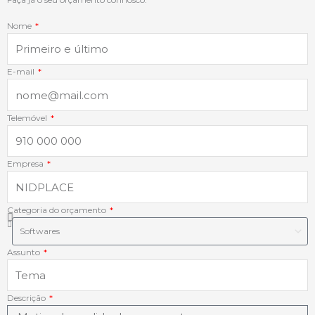
o
d
g
a
Nome
o
i
r
p
k
n
a
p
E-mail
-
-
m
Telemóvel
f
i
Empresa
n
Categoria do orçamento
Assunto
Descrição