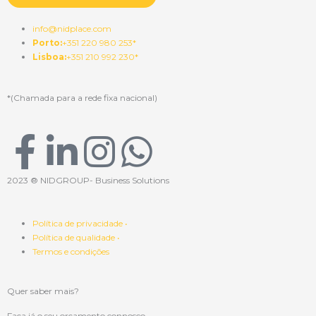
info@nidplace.com
Porto:
+351 220 980 253*
Lisboa:
+351 210 992 230*
*(Chamada para a rede fixa nacional)
F
L
I
W
a
i
n
h
2023 ® NIDGROUP- Business Solutions
c
n
s
a
Política de privacidade •
Política de qualidade •
e
k
t
t
Termos e condições
b
e
a
s
Quer saber mais?
Faça já o seu orçamento connosco.