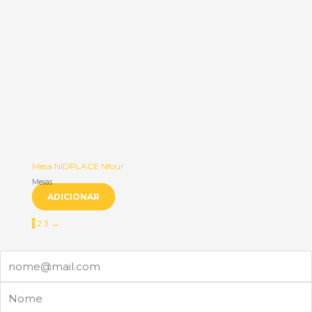
Mesa NIDPLACE Nfour
Mesas
ADICIONAR
1
2
3
→
Email
Nome