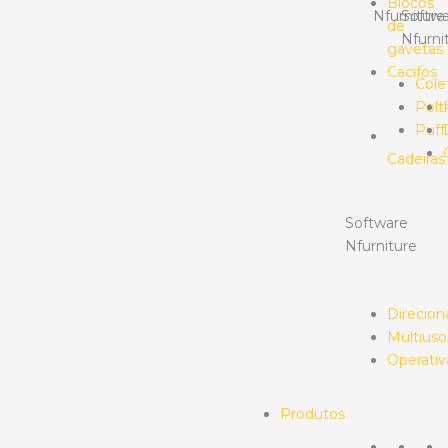
Blocos
Nfurniture
Softwa
de
Nfurni
gavetas
Cacifos
Cole
Polt
Puff
Cadeiras
Software
Nfurniture
Direcion
Multiuso
Operativ
Produtos