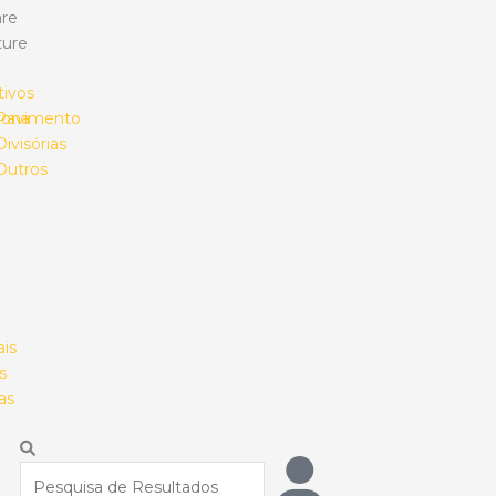
re
ture
tivos
rona
Pavimento
Divisórias
Outros
ais
s
as
Procurar