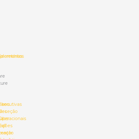
plementos
Secretárias
re
ture
mbos
Executivas
des
Receção
ulos
Operacionais
eções
Call
umação
center