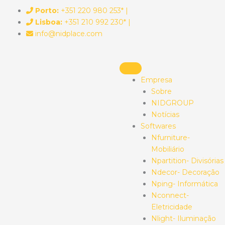
Skip
Porto:
+351 220 980 253* |
to
Lisboa:
+351 210 992 230* |
content
info@nidplace.com
Empresa
Sobre
NIDGROUP
Notícias
Softwares
Nfurniture-
Mobiliário
Npartition- Divisórias
Ndecor- Decoração
Nping- Informática
Nconnect-
Eletricidade
Nlight- Iluminação