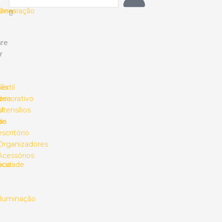
o
órias
Decoração
re
r
ias
o
Têxtil
s
ira
decorativo
l
Utensílios
as
de
escritório
Organizadores
Acessórios
ica
ricidade
Iluminação