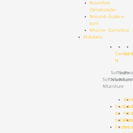
Ncomfort-
Climatização
Nsound- Áudio e
som
Nhome- Domótica
Mobiliário
Gamas
Com
N
Software
Softwa
Software
Nfurniture
Nfurni
Nfurniture
Bio
Postos
Cabi
de
Mód
trabalho
Prot
Postos
Arr