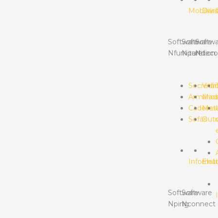
Mobiliári
Divis
Software
Software
Softwa
Nfurniture
Npartition
Ndeco
Secretár
Vidr
Armário
Made
Cadeiras
Meta
Sofás
Outr
Informát
Elet
Software
Software
Nping
Nconnect