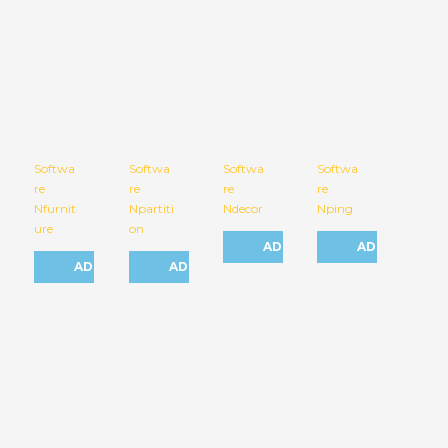
Softwa
Softwa
Softwa
Softwa
re
re
re
re
Nfurnit
Npartiti
Ndecor
Nping
ure
on
ADICIONAR
ADICIONAR
ADICIONAR
ADICIONAR