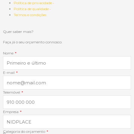
c
n
s
a
Política de privacidade •
Política de qualidade •
e
k
t
t
Termos e condições
b
e
a
s
Quer saber mais?
o
d
g
a
Faça já o seu orçamento connosco.
Nome
o
i
r
p
k
n
a
p
E-mail
-
-
m
Telemóvel
f
i
Empresa
n
Categoria do orçamento