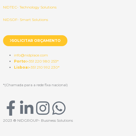
NIDTEC- Technology Solutions
NIDSOF- Smart Solutions
SOLICITAR ORÇAMENTO
info@nidplace.com
Porto:
+351 220 980 253*
Lisboa:
+351 210 992 230*
*(Chamada para a rede fixa nacional)
F
L
I
W
a
i
n
h
2023 ® NIDGROUP- Business Solutions