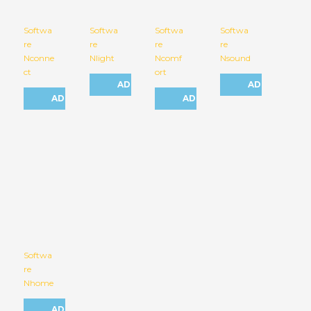
Softwa
Softwa
Softwa
Softwa
re
re
re
re
Nconne
Nlight
Ncomf
Nsound
ct
ort
ADICIONAR
ADICIONAR
ADICIONAR
ADICIONAR
Softwa
re
Nhome
ADICIONAR