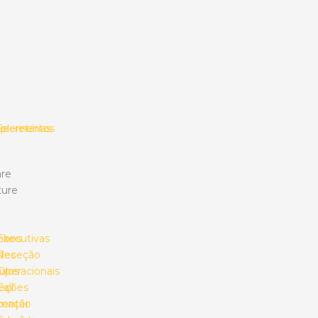
plementos
Secretárias
re
ture
mbos
Executivas
des
Receção
ulos
Operacionais
eções
Call
umação
center