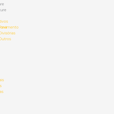
re
ture
tivos
rona
Pavimento
Divisórias
Outros
ais
s
as