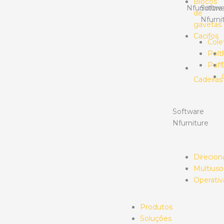
Blocos
Nfurniture
Softwa
de
Nfurni
gavetas
Cacifos
Cole
Polt
Puff
Cadeiras
Software
Nfurniture
Direcion
Multiuso
Operativ
Produtos
Soluções