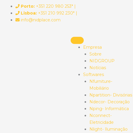
Skip
Porto:
+351 220 980 253* |
to
Lisboa:
+351 210 992 230* |
content
info@nidplace.com
Empresa
Sobre
NIDGROUP
Notícias
Softwares
Nfurniture-
Mobiliário
Npartition- Divisórias
Ndecor- Decoração
Nping- Informática
Nconnect-
Eletricidade
Nlight- Iluminação