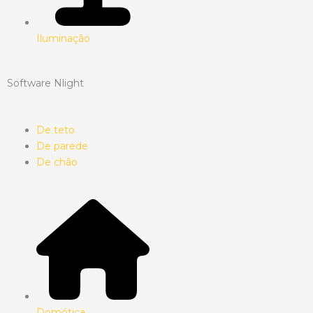
Iluminação
Software Nlight
De teto
De parede
De chão
Domótica