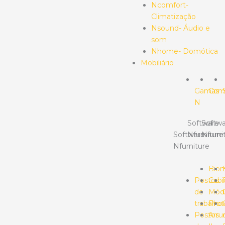
Ncomfort-
Climatização
Nsound- Áudio e
som
Nhome- Domótica
Mobiliário
Gamas
Com
N
Software
Softwa
Software
Nfurniture
Nfurni
Nfurniture
Bio
Postos
Cabi
de
Mód
trabalho
Prot
Postos
Arr