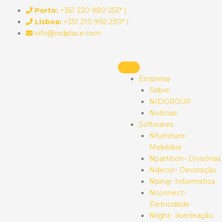
Skip
Porto:
+351 220 980 253* |
to
Lisboa:
+351 210 992 230* |
content
info@nidplace.com
Empresa
Sobre
NIDGROUP
Notícias
Softwares
Nfurniture-
Mobiliário
Npartition- Divisórias
Ndecor- Decoração
Nping- Informática
Nconnect-
Eletricidade
Nlight- Iluminação