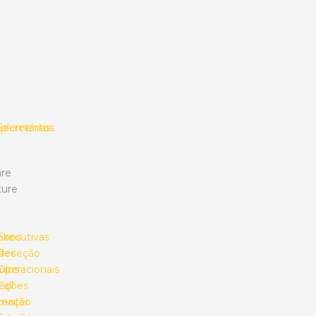
plementos
Secretárias
re
ture
mbos
Executivas
des
Receção
ulos
Operacionais
eções
Call
umação
center