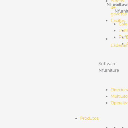
Blocos
Nfurniture
Softwa
de
Nfurni
gavetas
Cacifos
Cole
Polt
Puff
Cadeiras
Software
Nfurniture
Direcion
Multiuso
Operativ
Produtos