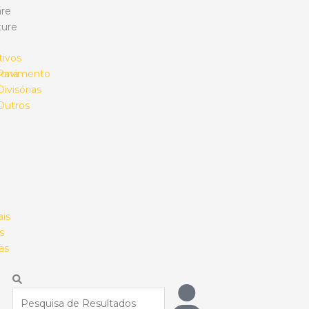
re
ture
tivos
rona
Pavimento
Divisórias
Outros
ais
s
as
Procurar