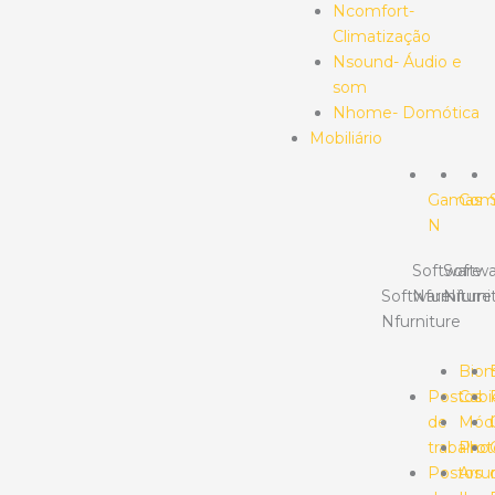
Ncomfort-
Climatização
Nsound- Áudio e
som
Nhome- Domótica
Mobiliário
Gamas
Com
N
Software
Softwa
Software
Nfurniture
Nfurni
Nfurniture
Bio
Postos
Cabi
de
Mód
trabalho
Prot
Postos
Arr