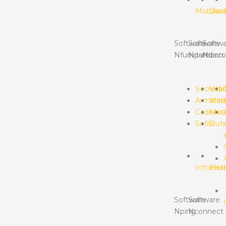
Mobiliári
Divis
Software
Software
Softwa
Nfurniture
Npartition
Ndeco
Secretár
Vidr
Armário
Made
Cadeiras
Meta
Sofás
Outr
Informát
Elet
Software
Software
Nping
Nconnect