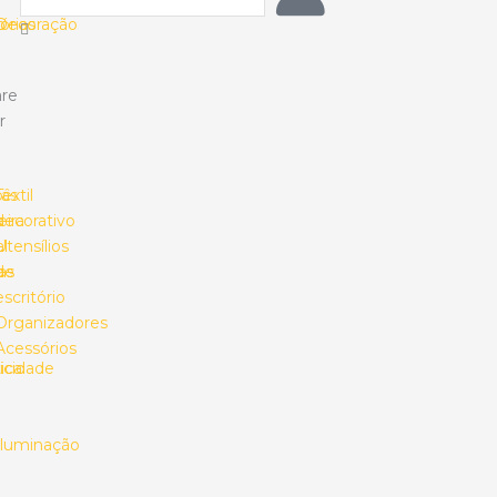
o
órias
Decoração
re
r
ias
o
Têxtil
s
ira
decorativo
l
Utensílios
as
de
escritório
Organizadores
Acessórios
ica
ricidade
Iluminação