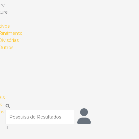
re
ture
tivos
rona
Pavimento
Divisórias
Outros
ais
s
Procurar
as