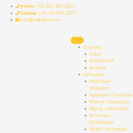
Skip
Porto:
+351 220 980 253* |
to
Lisboa:
+351 210 992 230* |
content
info@nidplace.com
Empresa
Sobre
NIDGROUP
Notícias
Softwares
Nfurniture-
Mobiliário
Npartition- Divisórias
Ndecor- Decoração
Nping- Informática
Nconnect-
Eletricidade
Nlight- Iluminação