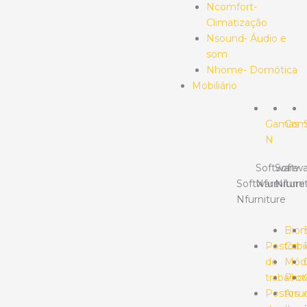
Ncomfort-
Climatização
Nsound- Áudio e
som
Nhome- Domótica
Mobiliário
Gamas
Com
N
Software
Softwa
Software
Nfurniture
Nfurni
Nfurniture
Bio
Postos
Cabi
de
Mód
trabalho
Prot
Postos
Arr