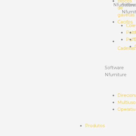
Blocos
Nfurniture
Softwa
de
Nfurni
gavetas
Cacifos
Cole
Polt
Puff
Cadeiras
Software
Nfurniture
Direcion
Multiuso
Operativ
Produtos