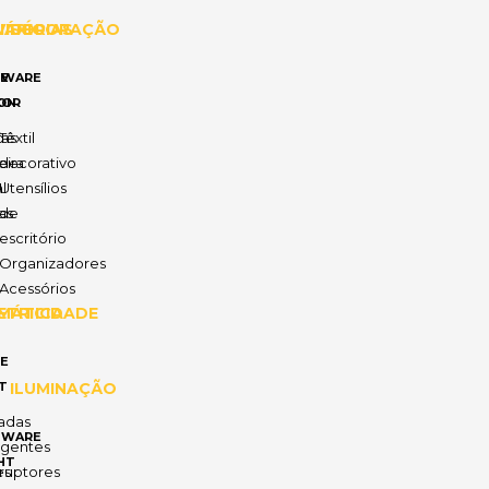
IÁRIO
VISÓRIAS
DECORAÇÃO
E
TWARE
ON
COR
ias
o
Têxtil
ira
decorativo
l
Utensílios
as
de
escritório
Organizadores
Acessórios
MÁTICA
ETRICIDADE
E
T
ILUMINAÇÃO
adas
TWARE
ligentes
HT
es
rruptores