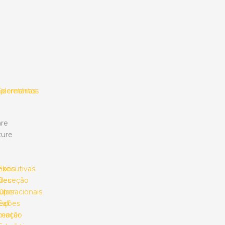
plementos
Secretárias
re
ture
mbos
Executivas
des
Receção
ulos
Operacionais
eções
Call
umação
center