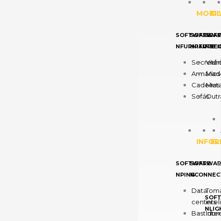
MOBIL
DI
SOFTWARE
SOFTWAR
SOF
NFURNITURE
NPARTITI
NDE
Secretár
Vidr
Armários
Made
Cadeiras
Meta
Sofás
Outr
INFOR
EL
SOFTWARE
SOFTWAR
NPING
NCONNEC
Data
Tom
SOF
centers
inte
NLIG
Bastidor
Inte