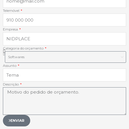
-
-
m
Telemóvel
f
i
Empresa
n
Categoria do orçamento
Assunto
Descrição
ENVIAR