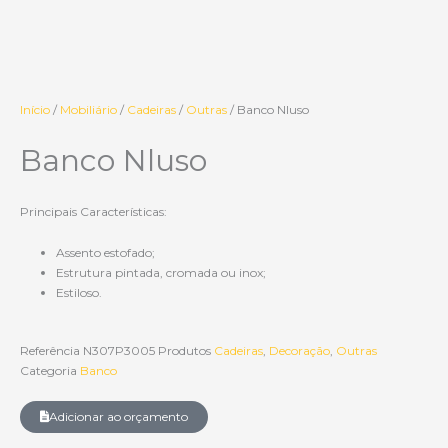
Início
/
Mobiliário
/
Cadeiras
/
Outras
/ Banco Nluso
Banco Nluso
Principais Características:
Assento estofado;
Estrutura pintada, cromada ou inox;
Estiloso.
Referência
N307P3005
Produtos
Cadeiras
,
Decoração
,
Outras
Categoria
Banco
Adicionar ao orçamento