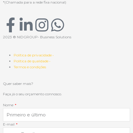
*(Chamada para a rede fixa nacional)
F
L
I
W
a
i
n
h
2023 ® NIDGROUP- Business Solutions
c
n
s
a
Política de privacidade •
Política de qualidade •
e
k
t
t
Termos e condições
b
e
a
s
Quer saber mais?
o
d
g
a
Faça já o seu orçamento connosco.
Nome
o
i
r
p
k
n
a
p
E-mail