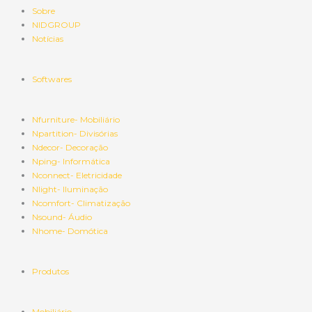
Sobre
NIDGROUP
Notícias
Softwares
Nfurniture- Mobiliário
Npartition- Divisórias
Ndecor- Decoração
Nping- Informática
Nconnect- Eletricidade
Nlight- Iluminação
Ncomfort- Climatização
Nsound- Áudio
Nhome- Domótica
Produtos
Mobiliário