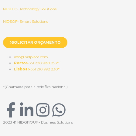
NIDTEC- Technology Solutions
NIDSOF- Smart Solutions
SOLICITAR ORÇAMENTO
info@nidplace.com
Porto:
+351 220 980 253*
Lisboa:
+351 210 992 230*
*(Chamada para a rede fixa nacional)
F
L
I
W
a
i
n
h
2023 ® NIDGROUP- Business Solutions