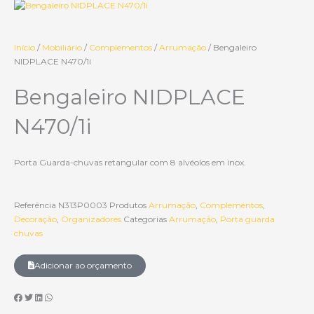
Início
/
Mobiliário
/
Complementos
/
Arrumação
/ Bengaleiro
NIDPLACE N470/1i
Bengaleiro NIDPLACE
N470/1i
Porta Guarda-chuvas retangular com 8 alvéolos em inox.
Referência
N313P0003
Produtos
Arrumação
,
Complementos
,
Decoração
,
Organizadores
Categorias
Arrumação
,
Porta guarda
chuvas
Adicionar ao orçamento