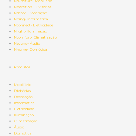
Nfurniture- Mobiliário
Npartition- Divisórias
Ndecor- Decoração
Nping- Informática
Nconnect- Eletricidade
Nlight- Iluminação
Ncomfort- Climatização
Nsound- Áudio
Nhome- Domótica
Produtos
Mobiliário
Divisórias
Decoração
Informática
Eletricidade
Iluminação
Climatização
Áudio
Domótica