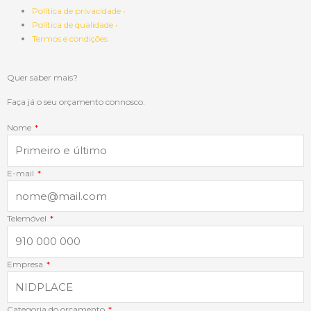
c
n
s
a
Política de privacidade •
Política de qualidade •
e
k
t
t
Termos e condições
b
e
a
s
Quer saber mais?
o
d
g
a
Faça já o seu orçamento connosco.
Nome
o
i
r
p
k
n
a
p
E-mail
-
-
m
Telemóvel
f
i
Empresa
n
Categoria do orçamento