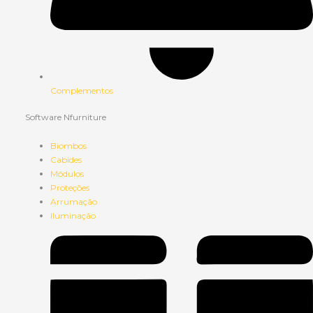
Complementos
Software Nfurniture
Biombos
Cabides
Módulos
Proteções
Arrumação
Iluminação