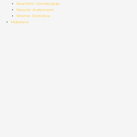
Ncomfort- Climatização
Nsound- Áudio e som
Nhome- Domótica
Mobiliário