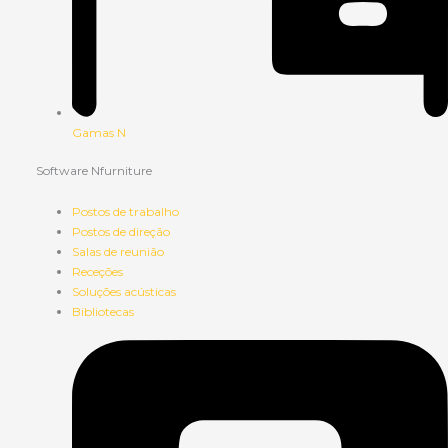
Gamas N
Software Nfurniture
Postos de trabalho
Postos de direção
Salas de reunião
Receções
Soluções acústicas
Bibliotecas