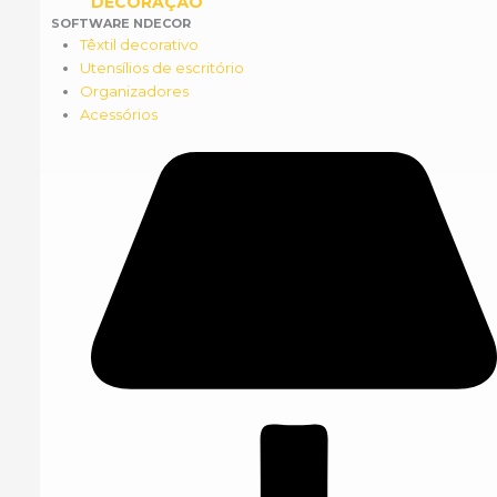
DECORAÇÃO
SOFTWARE NDECOR
Têxtil decorativo
Utensílios de escritório
Organizadores
Acessórios