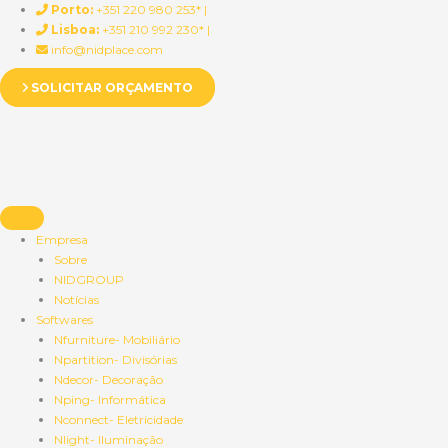
Skip
Porto:
+351 220 980 253* |
to
Lisboa:
+351 210 992 230* |
content
info@nidplace.com
SOLICITAR ORÇAMENTO
Empresa
Sobre
NIDGROUP
Notícias
Softwares
Nfurniture- Mobiliário
Npartition- Divisórias
Ndecor- Decoração
Nping- Informática
Nconnect- Eletricidade
Nlight- Iluminação