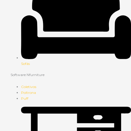
Sofás
Software Nfurniture
Coletivos
Poltrona
Puff