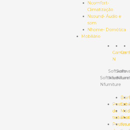
Ncomfort-
Climatização
Nsound- Áudio e
som
Nhome- Domótica
Mobiliário
Gamas
Com
N
Software
Softwa
Software
Nfurniture
Nfurni
Nfurniture
Bio
Postos
Cabi
de
Mód
trabalho
Prot
Postos
Arr