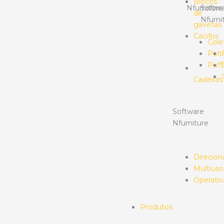
Blocos
Nfurniture
Softwa
de
Nfurni
gavetas
Cacifos
Cole
Polt
Puff
Cadeiras
Software
Nfurniture
Direcion
Multiuso
Operativ
Produtos