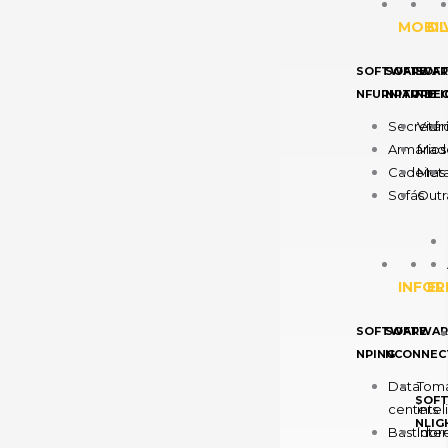
MOBIL
DI
SOFTWARE
SOFTWAR
SOF
NFURNITURE
NPARTITI
NDE
Secretár
Vidr
Armários
Made
Cadeiras
Meta
Sofás
Outr
INFOR
EL
SOFTWARE
SOFTWAR
NPING
NCONNEC
Data
Tom
SOF
centers
inte
NLIG
Bastidor
Inte