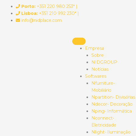
Skip
Porto:
+351 220 980 253* |
to
Lisboa:
+351 210 992 230* |
content
info@nidplace.com
Empresa
Sobre
NIDGROUP
Notícias
Softwares
Nfurniture-
Mobiliário
Npartition- Divisórias
Ndecor- Decoração
Nping- Informática
Nconnect-
Eletricidade
Nlight- Iluminação