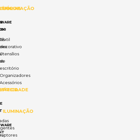
IÁRIO
VISÓRIAS
DECORAÇÃO
E
TWARE
ON
COR
ias
o
Têxtil
ira
decorativo
l
Utensílios
as
de
escritório
Organizadores
Acessórios
MÁTICA
ETRICIDADE
E
T
ILUMINAÇÃO
adas
TWARE
ligentes
HT
es
rruptores