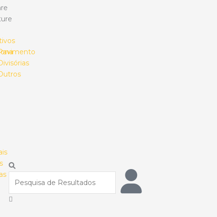
re
ture
tivos
rona
Pavimento
Divisórias
Outros
ais
s
Procurar
as