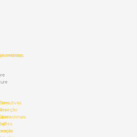
plementos
Secretárias
re
ture
mbos
Executivas
des
Receção
ulos
Operacionais
eções
Call
umação
center