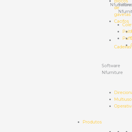
Blocos
Nfurniture
Softwa
de
Nfurni
gavetas
Cacifos
Cole
Polt
Puff
Cadeiras
Software
Nfurniture
Direcion
Multiuso
Operativ
Produtos