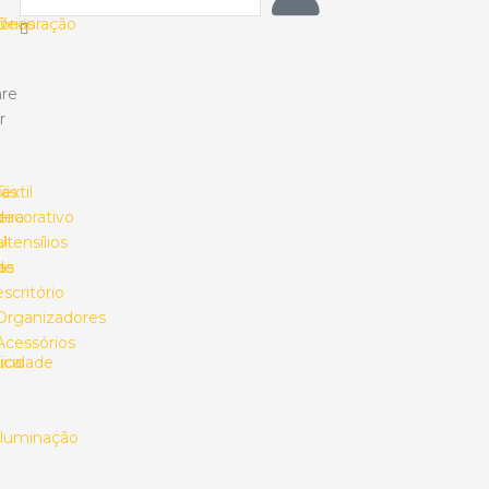
o
órias
Decoração
re
r
ias
o
Têxtil
s
ira
decorativo
l
Utensílios
as
de
escritório
Organizadores
Acessórios
ica
ricidade
Iluminação