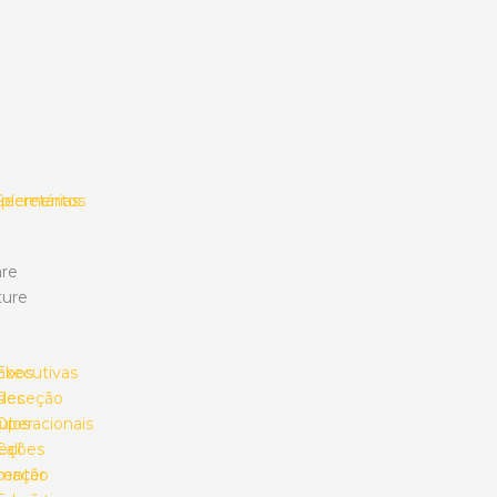
plementos
Secretárias
re
ture
mbos
Executivas
des
Receção
ulos
Operacionais
eções
Call
umação
center