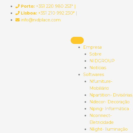
Skip
Porto:
+351 220 980 253* |
to
Lisboa:
+351 210 992 230* |
content
info@nidplace.com
Empresa
Sobre
NIDGROUP
Notícias
Softwares
Nfurniture-
Mobiliário
Npartition- Divisórias
Ndecor- Decoração
Nping- Informática
Nconnect-
Eletricidade
Nlight- Iluminação