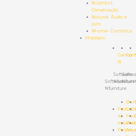
Ncomfort-
Climatização
Nsound- Áudio e
som
Nhome- Domótica
Mobiliário
Gamas
Com
N
Software
Softwa
Software
Nfurniture
Nfurni
Nfurniture
Bio
Postos
Cabi
de
Mód
trabalho
Prot
Postos
Arr