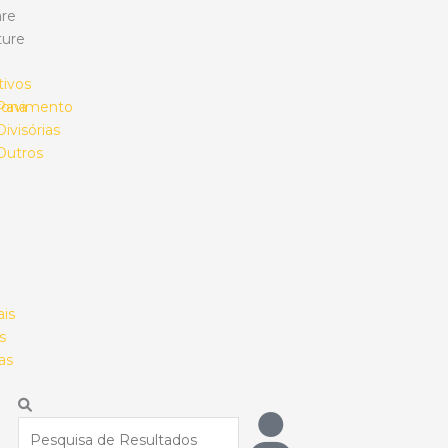
re
ture
tivos
rona
Pavimento
Divisórias
Outros
ais
s
as
Procurar