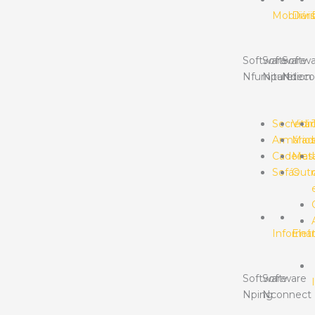
Mobiliári
Divis
Software
Software
Softwa
Nfurniture
Npartition
Ndeco
Secretár
Vidr
Armário
Made
Cadeiras
Meta
Sofás
Outr
Informát
Elet
Software
Software
Nping
Nconnect