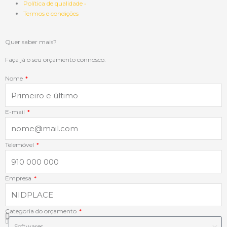
Política de qualidade •
e
k
t
t
Termos e condições
b
e
a
s
Quer saber mais?
o
d
g
a
Faça já o seu orçamento connosco.
Nome
o
i
r
p
k
n
a
p
E-mail
-
-
m
Telemóvel
f
i
Empresa
n
Categoria do orçamento