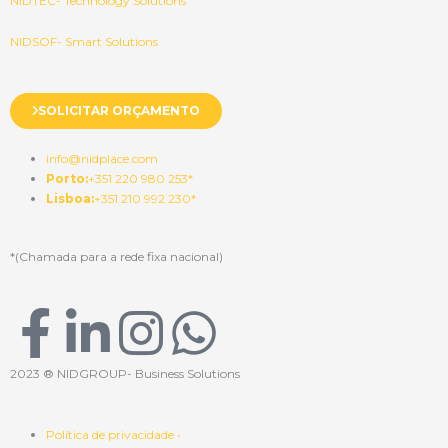
NIDTEC- Technology Solutions
NIDSOF- Smart Solutions
SOLICITAR ORÇAMENTO
info@nidplace.com
Porto:
+351 220 980 253*
Lisboa:
+351 210 992 230*
*(Chamada para a rede fixa nacional)
F
L
I
W
a
i
n
h
2023 ® NIDGROUP- Business Solutions
c
n
s
a
Política de privacidade •