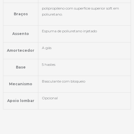
polipropileno com superfície superior soft em
Braços
poliuretano.
Espuma de poliuretano injetado
Assento
A gás
Amortecedor
5 hastes
Base
Basculante com bloqueio
Mecanismo
Opcional
Apoio lombar