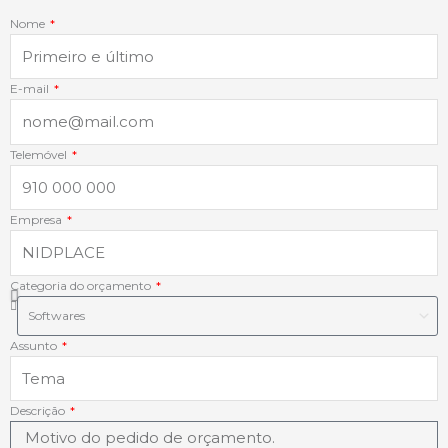
o
d
g
a
Nome
o
i
r
p
k
n
a
p
E-mail
-
-
m
Telemóvel
f
i
Empresa
n
Categoria do orçamento
Assunto
Descrição