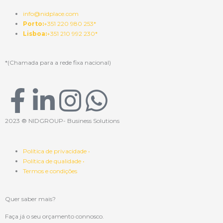
info@nidplace.com
Porto:
+351 220 980 253*
Lisboa:
+351 210 992 230*
*(Chamada para a rede fixa nacional)
F
L
I
W
a
i
n
h
2023 ® NIDGROUP- Business Solutions
c
n
s
a
Política de privacidade •
Política de qualidade •
e
k
t
t
Termos e condições
b
e
a
s
Quer saber mais?
Faça já o seu orçamento connosco.