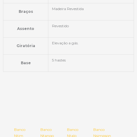
Madeira Revestida
Braços
Revestido
Assento
Elevação a gás.
Giratória
5 hastes
Base
Banco
Banco
Banco
Banco
Ntim
Ntango
Ntalo
Nsimpson