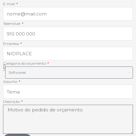
k
n
a
p
E-mail
-
-
m
Telemóvel
f
i
Empresa
n
Categoria do orçamento
Assunto
Descrição