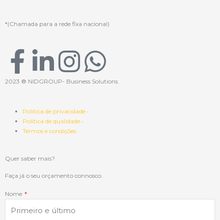
*(Chamada para a rede fixa nacional)
F
L
I
W
a
i
n
h
2023 ® NIDGROUP- Business Solutions
c
n
s
a
Política de privacidade •
Política de qualidade •
e
k
t
t
Termos e condições
b
e
a
s
Quer saber mais?
o
d
g
a
Faça já o seu orçamento connosco.
Nome
o
i
r
p