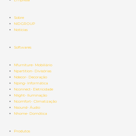
Sobre
NIDGROUP
Notícias
Softwares
Nfurniture- Mobiliário
Npartition- Divisórias
Ndecor- Decoração
Nping- Informática
Nconnect- Eletricidade
Nlight- Iluminação
Ncomfort- Climatização
Nsound- Áudio
Nhome- Domótica
Produtos