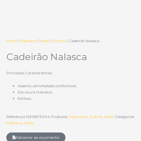
Início
/
Mobiliário
/
Sofás
/
Outros
/ Cadeirão Nalasca
Cadeirão Nalasca
Principais Características:
Assento almofadado confortável;
Estrutura metálica;
Estiloso.
Referência
N308P3004
Produtos
Decoração
,
Outros
,
Sofás
Categorias
Poltrona
,
Sofás
Adicionar ao orçamento