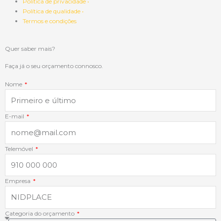
Política de privacidade •
Política de qualidade •
e
k
t
t
Termos e condições
b
e
a
s
Quer saber mais?
o
d
g
a
Faça já o seu orçamento connosco.
Nome
o
i
r
p
k
n
a
p
E-mail
-
-
m
Telemóvel
f
i
Empresa
n
Categoria do orçamento