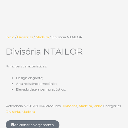
Início
/
Divisórias
/
Madeira
/ Divisória NTAILOR
Divisória NTAILOR
Principais características:
Design elegante;
Alta resistência mecânica;
Elevado desempenho acústico.
Referência
N328P2004
Produtos
Divisórias
,
Madeira
,
Vidro
Categorias
Divisória
,
Madeira
Adicionar ao orçamento