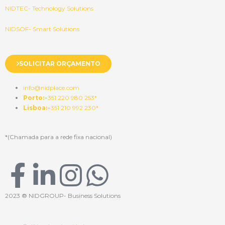
NIDTEC- Technology Solutions
NIDSOF- Smart Solutions
SOLICITAR ORÇAMENTO
info@nidplace.com
Porto:
+351 220 980 253*
Lisboa:
+351 210 992 230*
*(Chamada para a rede fixa nacional)
F
L
I
W
a
i
n
h
2023 ® NIDGROUP- Business Solutions
c
n
s
a