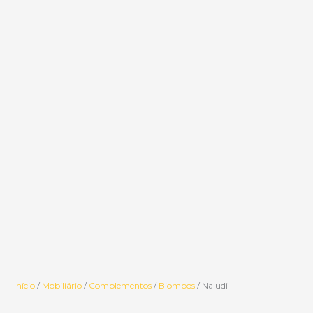
Início
/
Mobiliário
/
Complementos
/
Biombos
/ Naludi