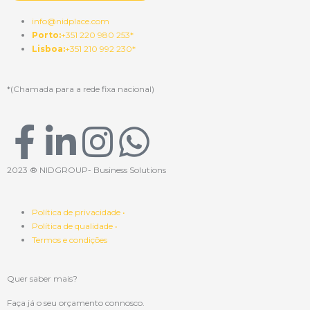
info@nidplace.com
Porto:
+351 220 980 253*
Lisboa:
+351 210 992 230*
*(Chamada para a rede fixa nacional)
F
L
I
W
a
i
n
h
2023 ® NIDGROUP- Business Solutions
c
n
s
a
Política de privacidade •
Política de qualidade •
e
k
t
t
Termos e condições
b
e
a
s
Quer saber mais?
Faça já o seu orçamento connosco.