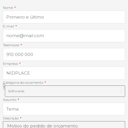
o
d
g
a
Nome
o
i
r
p
k
n
a
p
E-mail
-
-
m
Telemóvel
f
i
Empresa
n
Categoria do orçamento
Assunto
Descrição