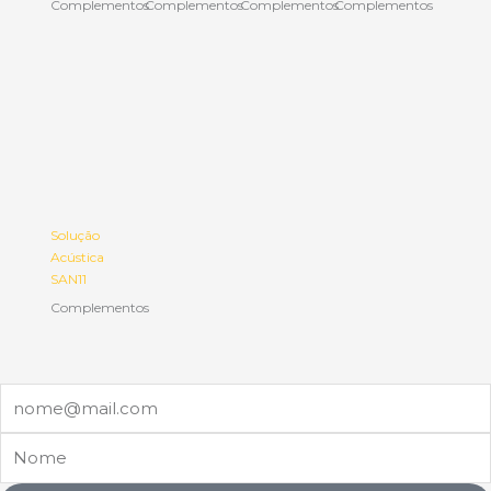
Complementos
Complementos
Complementos
Complementos
Solução
Acústica
SAN11
Complementos
Email
Nome