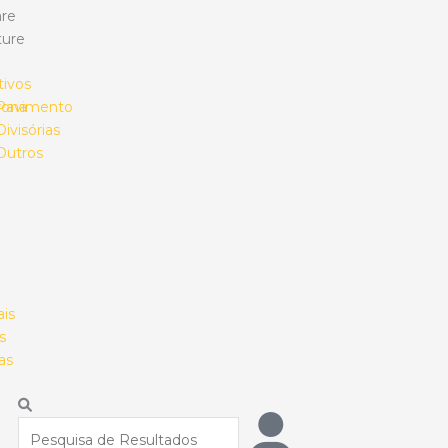
re
ture
tivos
rona
Pavimento
Divisórias
Outros
ais
s
as
Procurar