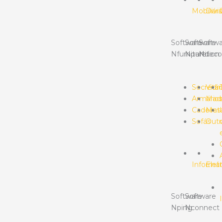
Mobiliári
Divis
Software
Software
Softwa
Nfurniture
Npartition
Ndeco
Secretár
Vidr
Armário
Made
Cadeiras
Meta
Sofás
Outr
Informát
Elet
Software
Software
Nping
Nconnect