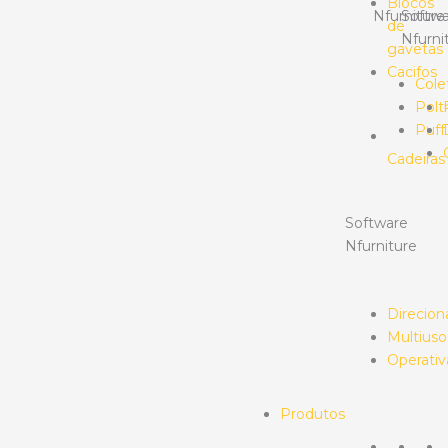
Blocos
Nfurniture
Softwa
de
Nfurni
gavetas
Cacifos
Cole
Polt
Puff
Cadeiras
Software
Nfurniture
Direcion
Multiuso
Operativ
Produtos