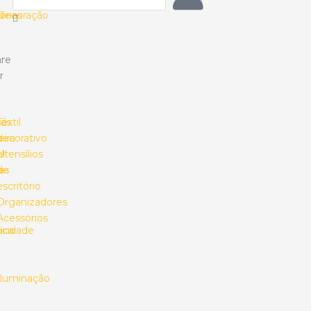
o
órias
Decoração
re
r
ias
o
Têxtil
s
ira
decorativo
l
Utensílios
as
de
escritório
Organizadores
Acessórios
ica
ricidade
Iluminação