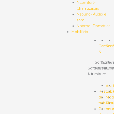
Ncomfort-
Climatização
Nsound- Áudio e
som
Nhome- Domótica
Mobiliário
Gamas
Com
N
Software
Softwa
Software
Nfurniture
Nfurni
Nfurniture
Bio
Postos
Cabi
de
Mód
trabalho
Prot
Postos
Arr