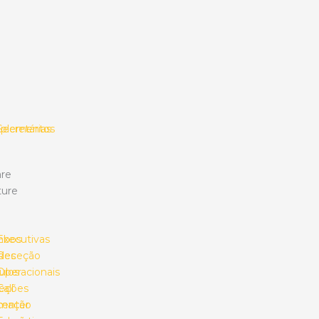
plementos
Secretárias
re
ture
mbos
Executivas
des
Receção
ulos
Operacionais
eções
Call
umação
center