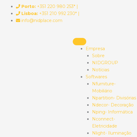
Skip
Porto:
+351 220 980 253* |
to
Lisboa:
+351 210 992 230* |
content
info@nidplace.com
Empresa
Sobre
NIDGROUP
Notícias
Softwares
Nfurniture-
Mobiliário
Npartition- Divisórias
Ndecor- Decoração
Nping- Informática
Nconnect-
Eletricidade
Nlight- Iluminação