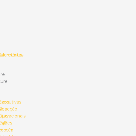
plementos
Secretárias
re
ture
mbos
Executivas
des
Receção
ulos
Operacionais
eções
Call
umação
center