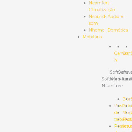
Ncomfort-
Climatização
Nsound- Áudio e
som
Nhome- Domótica
Mobiliário
Gamas
Com
N
Software
Softwa
Software
Nfurniture
Nfurni
Nfurniture
Bio
Postos
Cabi
de
Mód
trabalho
Prot
Postos
Arr