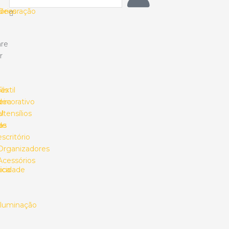
o
órias
Decoração
re
r
ias
o
Têxtil
s
ira
decorativo
l
Utensílios
as
de
escritório
Organizadores
Acessórios
ica
ricidade
Iluminação