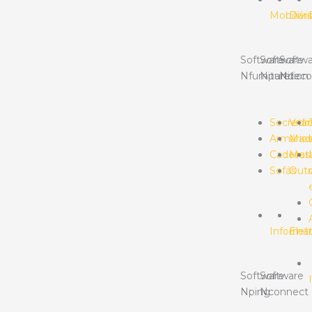
Mobiliári
Divis
Software
Software
Softwa
Nfurniture
Npartition
Ndeco
Secretár
Vidr
Armário
Made
Cadeiras
Meta
Sofás
Outr
Informát
Elet
Software
Software
Nping
Nconnect