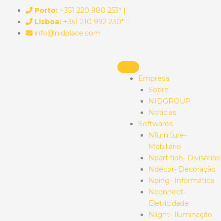
Skip
Porto:
+351 220 980 253* |
to
Lisboa:
+351 210 992 230* |
content
info@nidplace.com
Empresa
Sobre
NIDGROUP
Notícias
Softwares
Nfurniture-
Mobiliário
Npartition- Divisórias
Ndecor- Decoração
Nping- Informática
Nconnect-
Eletricidade
Nlight- Iluminação