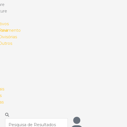
re
ture
tivos
rona
Pavimento
Divisórias
Outros
ais
s
as
Procurar