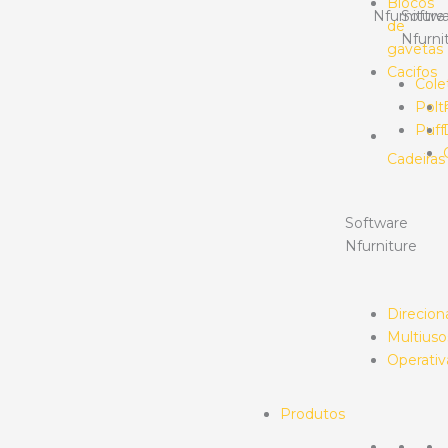
Blocos
Nfurniture
Softwa
de
Nfurni
gavetas
Cacifos
Cole
Polt
Puff
Cadeiras
Software
Nfurniture
Direcion
Multiuso
Operativ
Produtos