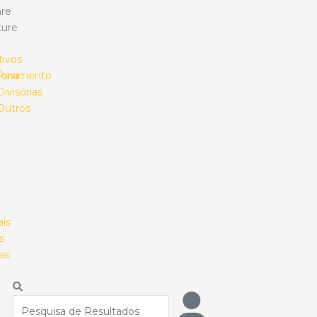
re
ture
tivos
rona
Pavimento
Divisórias
Outros
ais
s
as
Procurar