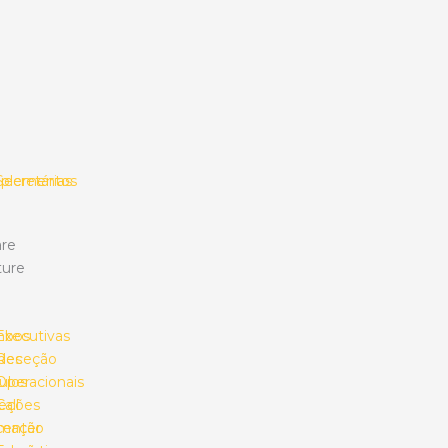
plementos
Secretárias
re
ture
mbos
Executivas
des
Receção
ulos
Operacionais
eções
Call
umação
center