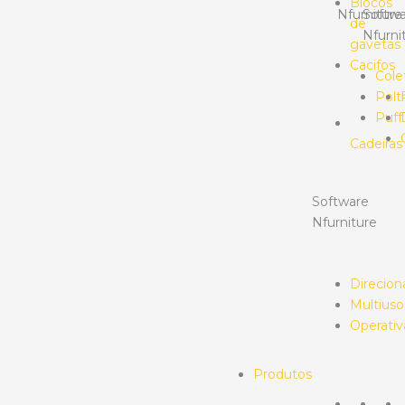
Blocos
Nfurniture
Softwa
de
Nfurni
gavetas
Cacifos
Cole
Polt
Puff
Cadeiras
Software
Nfurniture
Direcion
Multiuso
Operativ
Produtos