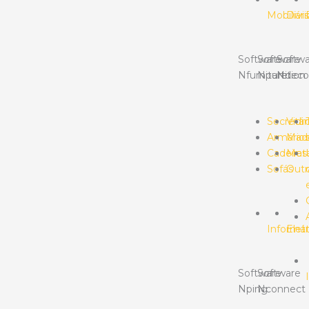
Mobiliári
Divis
Software
Software
Softwa
Nfurniture
Npartition
Ndeco
Secretár
Vidr
Armário
Made
Cadeiras
Meta
Sofás
Outr
Informát
Elet
Software
Software
Nping
Nconnect