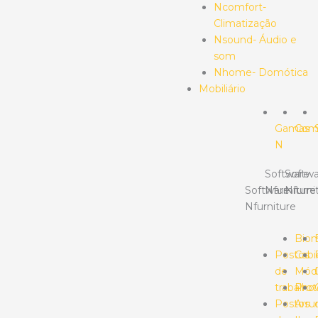
Ncomfort-
Climatização
Nsound- Áudio e
som
Nhome- Domótica
Mobiliário
Gamas
Com
N
Software
Softwa
Software
Nfurniture
Nfurni
Nfurniture
Bio
Postos
Cabi
de
Mód
trabalho
Prot
Postos
Arr