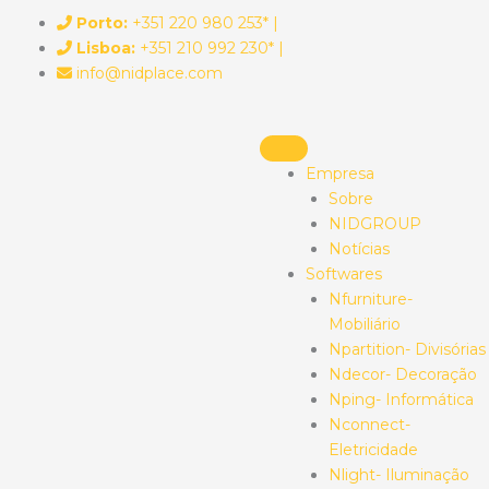
Skip
Porto:
+351 220 980 253* |
to
Lisboa:
+351 210 992 230* |
content
info@nidplace.com
Empresa
Sobre
NIDGROUP
Notícias
Softwares
Nfurniture-
Mobiliário
Npartition- Divisórias
Ndecor- Decoração
Nping- Informática
Nconnect-
Eletricidade
Nlight- Iluminação