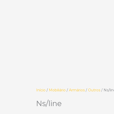
Início
/
Mobiliário
/
Armários
/
Outros
/ Ns/li
Ns/line