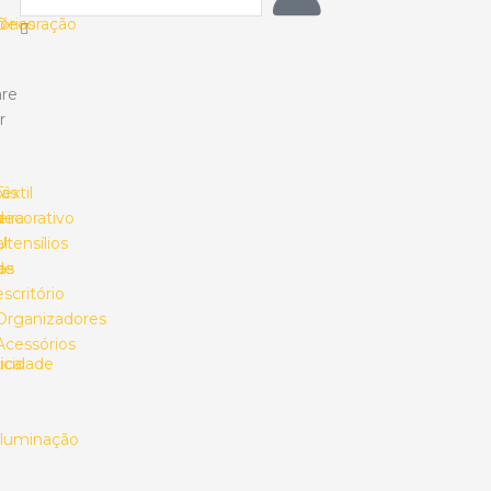
o
órias
Decoração
re
r
ias
o
Têxtil
s
ira
decorativo
l
Utensílios
as
de
escritório
Organizadores
Acessórios
ica
ricidade
Iluminação