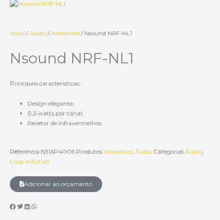
Início
/
Áudio
/
Acessórios
/ Nsound NRF-NL1
Nsound NRF-NL1
Principais características:
Design elegante;
0,5 watts por canal;
Recetor de Infravermelhos.
Referência
N316P4006
Produtos
Acessórios
,
Áudio
Categorias
Áudio
,
Loop indutivo
Adicionar ao orçamento