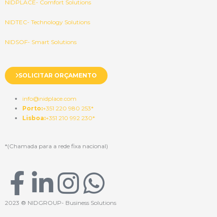
NIDPLACE- Comfort Solutions
NIDTEC- Technology Solutions
NIDSOF- Smart Solutions
SOLICITAR ORÇAMENTO
info@nidplace.com
Porto:
+351 220 980 253*
Lisboa:
+351 210 992 230*
*(Chamada para a rede fixa nacional)
F
L
I
W
a
i
n
h
2023 ® NIDGROUP- Business Solutions