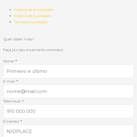
c
n
s
a
Política de privacidade •
Política de qualidade •
e
k
t
t
Termos e condições
b
e
a
s
Quer saber mais?
o
d
g
a
Faça já o seu orçamento connosco.
Nome
o
i
r
p
k
n
a
p
E-mail
-
-
m
Telemóvel
f
i
Empresa
n