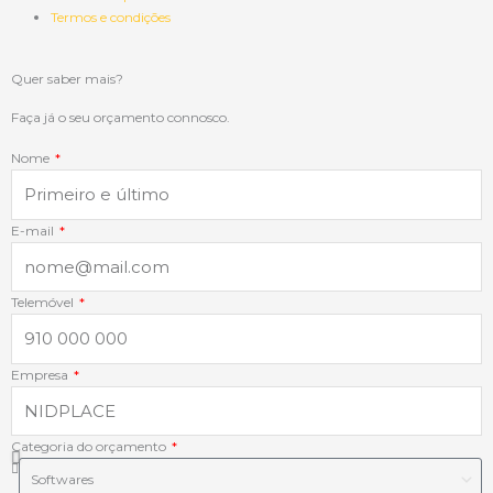
e
k
t
t
Termos e condições
b
e
a
s
Quer saber mais?
o
d
g
a
Faça já o seu orçamento connosco.
Nome
o
i
r
p
k
n
a
p
E-mail
-
-
m
Telemóvel
f
i
Empresa
n
Categoria do orçamento