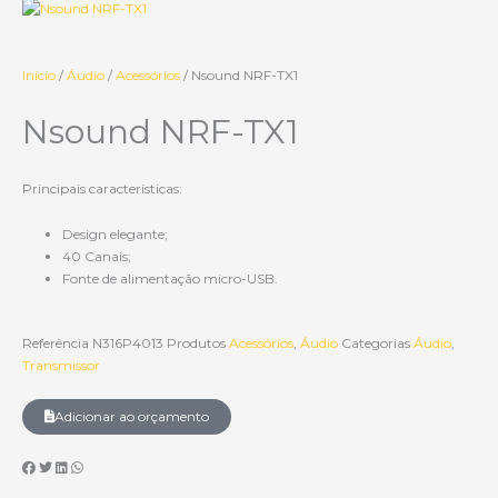
Início
/
Áudio
/
Acessórios
/ Nsound NRF-TX1
Nsound NRF-TX1
Principais características:
Design elegante;
40 Canais;
Fonte de alimentação micro-USB.
Referência
N316P4013
Produtos
Acessórios
,
Áudio
Categorias
Áudio
,
Transmissor
Adicionar ao orçamento