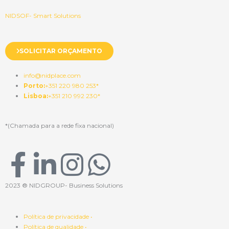
NIDSOF- Smart Solutions
SOLICITAR ORÇAMENTO
info@nidplace.com
Porto:
+351 220 980 253*
Lisboa:
+351 210 992 230*
*(Chamada para a rede fixa nacional)
F
L
I
W
a
i
n
h
2023 ® NIDGROUP- Business Solutions
c
n
s
a
Política de privacidade •
Política de qualidade •