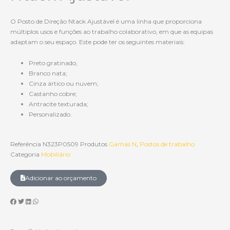
O Posto de Direção Ntack Ajustável é uma linha que proporciona
múltiplos usos e funções ao trabalho colaborativo, em que as equipas
adaptam o seu espaço. Este pode ter os seguintes materiais:
Preto gratinado;
Branco nata;
Cinza ártico ou nuvem;
Castanho cobre;
Antracite texturada;
Personalizado.
Referência
N323P0509
Produtos
Gamas N
,
Postos de trabalho
Categoria
Mobiliário
Adicionar ao orçamento