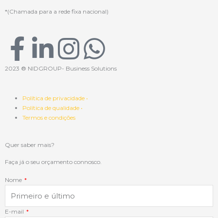
*(Chamada para a rede fixa nacional)
F
L
I
W
a
i
n
h
2023 ® NIDGROUP- Business Solutions
c
n
s
a
Política de privacidade •
Política de qualidade •
e
k
t
t
Termos e condições
b
e
a
s
Quer saber mais?
o
d
g
a
Faça já o seu orçamento connosco.
Nome
o
i
r
p
E-mail