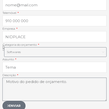
k
n
a
p
-
-
m
Telemóvel
f
i
Empresa
n
Categoria do orçamento
Assunto
Descrição
ENVIAR