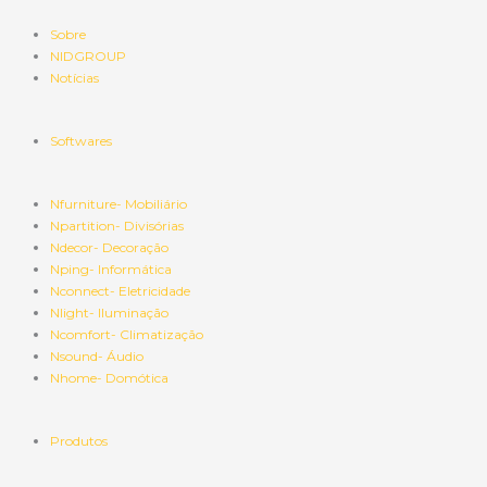
Sobre
NIDGROUP
Notícias
Softwares
Nfurniture- Mobiliário
Npartition- Divisórias
Ndecor- Decoração
Nping- Informática
Nconnect- Eletricidade
Nlight- Iluminação
Ncomfort- Climatização
Nsound- Áudio
Nhome- Domótica
Produtos