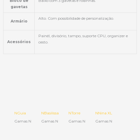
Bloco de
Baixo com 3 gavetas e rodinhas.
gavetas
Alto. Com possibilidade de personalização.
Armário
Painél, divisório, tampo, suporte CPU, organizer e
Acessórios
cesto.
NGuia
NBasilissa
NTorre
NNina XL
Gamas N
Gamas N
Gamas N
Gamas N