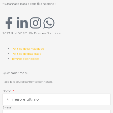
*(Chamada para a rede fixa nacional)
F
L
I
W
a
i
n
h
2023 ® NIDGROUP- Business Solutions
c
n
s
a
Política de privacidade •
Política de qualidade •
e
k
t
t
Termos e condições
b
e
a
s
Quer saber mais?
o
d
g
a
Faça já o seu orçamento connosco.
Nome
o
i
r
p
k
n
a
p
E-mail