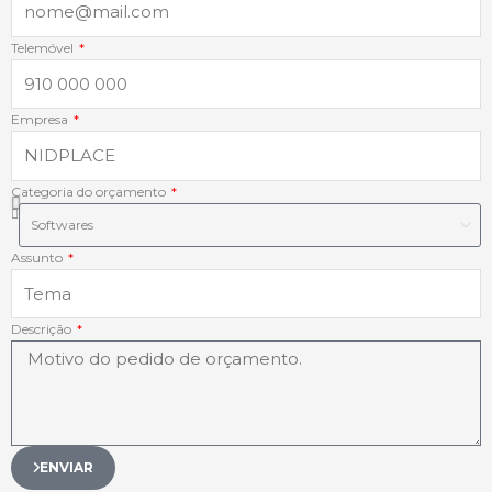
-
-
m
Telemóvel
f
i
Empresa
n
Categoria do orçamento
Assunto
Descrição
ENVIAR