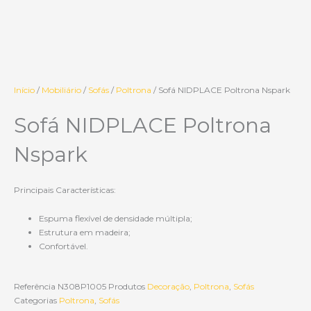
Início
/
Mobiliário
/
Sofás
/
Poltrona
/ Sofá NIDPLACE Poltrona Nspark
Sofá NIDPLACE Poltrona
Nspark
Principais Características:
Espuma flexível de densidade múltipla;
Estrutura em madeira;
Confortável.
Referência
N308P1005
Produtos
Decoração
,
Poltrona
,
Sofás
Categorias
Poltrona
,
Sofás