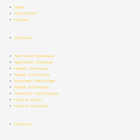
Sobre
NIDGROUP
Notícias
Softwares
Nfurniture- Mobiliário
Npartition- Divisórias
Ndecor- Decoração
Nping- Informática
Nconnect- Eletricidade
Nlight- Iluminação
Ncomfort- Climatização
Nsound- Áudio
Nhome- Domótica
Produtos