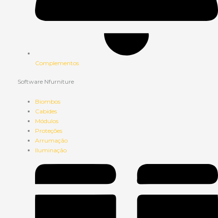
Complementos
Software Nfurniture
Biombos
Cabides
Módulos
Proteções
Arrumação
Iluminação