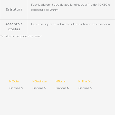
Fabricada em tubo de aço laminado a frio de 40×30 e
Estrutura
espessura de 2mm.
Assento e
Espuma injetada sobre estrutura interior em madeira
Costas
Também lhe pode interessar
NGuia
NBasilissa
NTorre
NNina XL
Gamas N
Gamas N
Gamas N
Gamas N