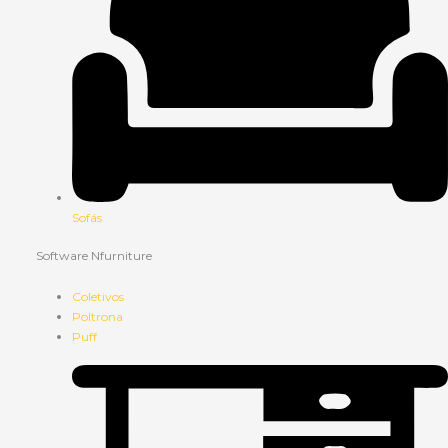
Sofás
Software Nfurniture
Coletivos
Poltrona
Puff