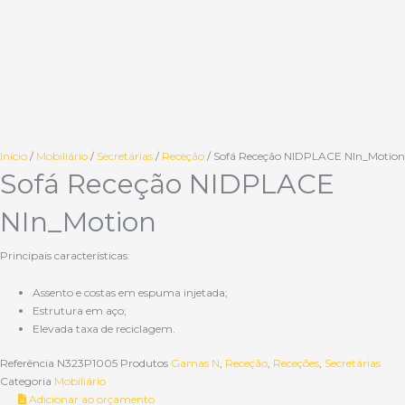
Início
/
Mobiliário
/
Secretárias
/
Receção
/ Sofá Receção NIDPLACE NIn_Motion
Sofá Receção NIDPLACE
NIn_Motion
Principais características:
Assento e costas em espuma injetada;
Estrutura em aço;
Elevada taxa de reciclagem.
Referência
N323P1005
Produtos
Gamas N
,
Receção
,
Receções
,
Secretárias
Categoria
Mobiliário
Adicionar ao orçamento