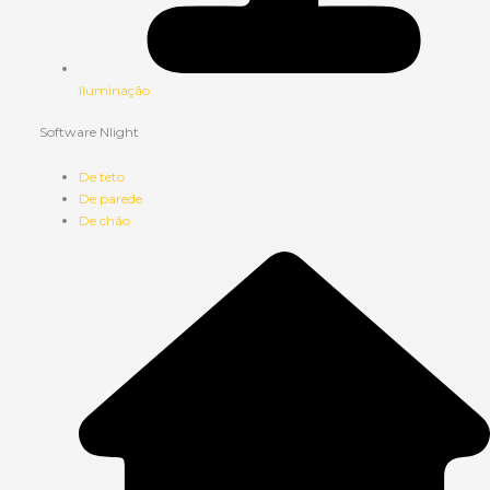
Iluminação
Software Nlight
De teto
De parede
De chão