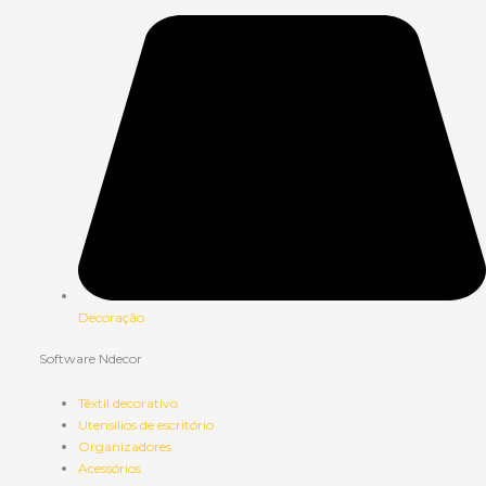
Decoração
Software Ndecor
Têxtil decorativo
Utensílios de escritório
Organizadores
Acessórios