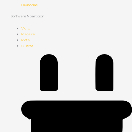
Divisórias
Software Npartition
Vidro
Madeira
Metal
Outras