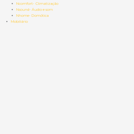
Ncomfort- Climatização
Nsound- Áudio e som
Nhome- Domótica
Mobiliário