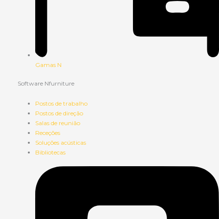
Gamas N
Software Nfurniture
Postos de trabalho
Postos de direção
Salas de reunião
Receções
Soluções acústicas
Bibliotecas