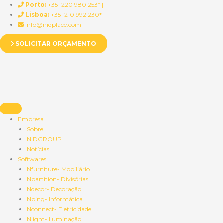
Skip
Porto:
+351 220 980 253* |
to
Lisboa:
+351 210 992 230* |
content
info@nidplace.com
SOLICITAR ORÇAMENTO
Empresa
Sobre
NIDGROUP
Notícias
Softwares
Nfurniture- Mobiliário
Npartition- Divisórias
Ndecor- Decoração
Nping- Informática
Nconnect- Eletricidade
Nlight- Iluminação