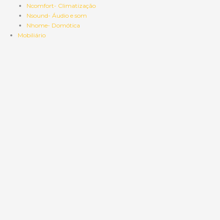
Ncomfort- Climatização
Nsound- Áudio e som
Nhome- Domótica
Mobiliário