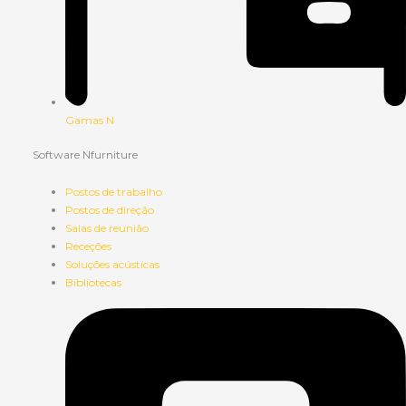
Gamas N
Software Nfurniture
Postos de trabalho
Postos de direção
Salas de reunião
Receções
Soluções acústicas
Bibliotecas