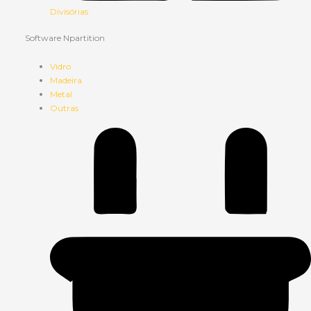
Divisórias
Software Npartition
Vidro
Madeira
Metal
Outras