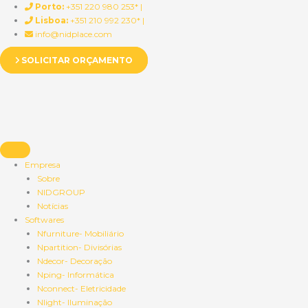
Skip
Porto:
+351 220 980 253* |
to
Lisboa:
+351 210 992 230* |
content
info@nidplace.com
SOLICITAR ORÇAMENTO
Empresa
Sobre
NIDGROUP
Notícias
Softwares
Nfurniture- Mobiliário
Npartition- Divisórias
Ndecor- Decoração
Nping- Informática
Nconnect- Eletricidade
Nlight- Iluminação