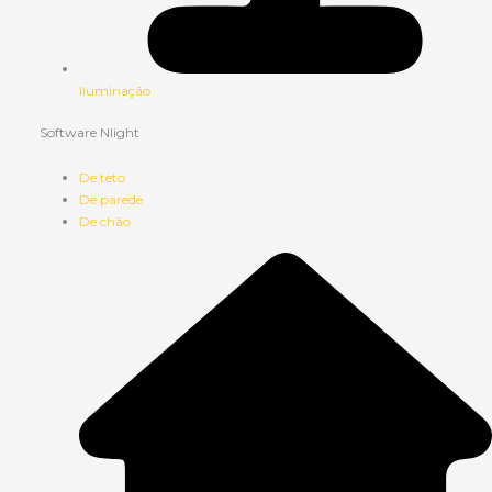
Iluminação
Software Nlight
De teto
De parede
De chão