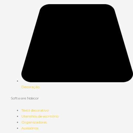
Decoração
Software Ndecor
Têxtil decorativo
Utensílios de escritório
Organizadores
Acessórios