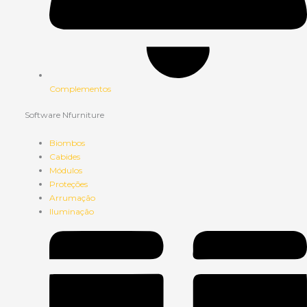
Complementos
Software Nfurniture
Biombos
Cabides
Módulos
Proteções
Arrumação
Iluminação