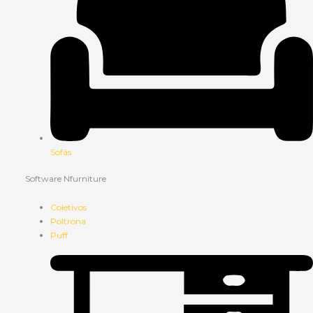
Sofás
Software Nfurniture
Coletivos
Poltrona
Puff