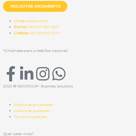
SOLICITAR ORÇAMENTO
info@nidplace.com
Porto:
+351 220 980 253*
Lisboa:
+351 210 992 230*
*(Chamada para a rede fixa nacional)
F
L
I
W
a
i
n
h
2023 ® NIDGROUP- Business Solutions
c
n
s
a
Política de privacidade •
Política de qualidade •
e
k
t
t
Termos e condições
b
e
a
s
Quer saber mais?