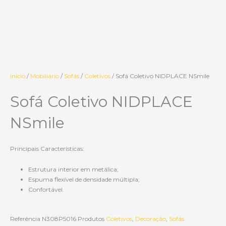
Início
/
Mobiliário
/
Sofás
/
Coletivos
/ Sofá Coletivo NIDPLACE NSmile
Sofá Coletivo NIDPLACE
NSmile
Principais Características:
Estrutura interior em metálica;
Espuma flexível de densidade múltipla;
Confortável.
Referência
N308P5016
Produtos
Coletivos
,
Decoração
,
Sofás