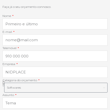
o
d
g
a
Faça já o seu orçamento connosco.
Nome
o
i
r
p
k
n
a
p
E-mail
-
-
m
Telemóvel
f
i
Empresa
n
Categoria do orçamento
Assunto