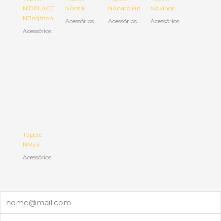
NIDPLACE
NAntik
NAnatolian
NAkinori
NBrighton
Acessórios
Acessórios
Acessórios
Acessórios
Tapete
NMya
Acessórios
Email
Nome