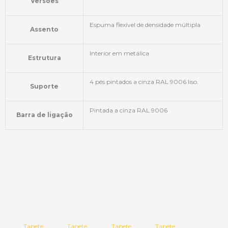
Versões
Espuma flexível de densidade múltipla
Assento
Interior em metálica
Estrutura
4 pés pintados a cinza RAL 9006 liso.
Suporte
Pintada a cinza RAL 9006
Barra de ligação
Tapete
Tapete
Tapete
Tapete